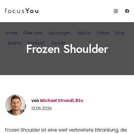
Home
Über uns
Leistungen
Ablauf
Preise
Blog
Frozen Shoulder
Events
Kontakt
Termin
von
Michael Strondl, BSc
13.05.2025
Frozen Shoulder ist eine weit verbreitete Erkrankung, die